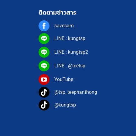
ติดตามข่าวสาร
savesam
LINE : kungtsp
LINE : kungtsp2
LINE : @teetsp
YouTube
@tsp_teephanthong
@kungtsp