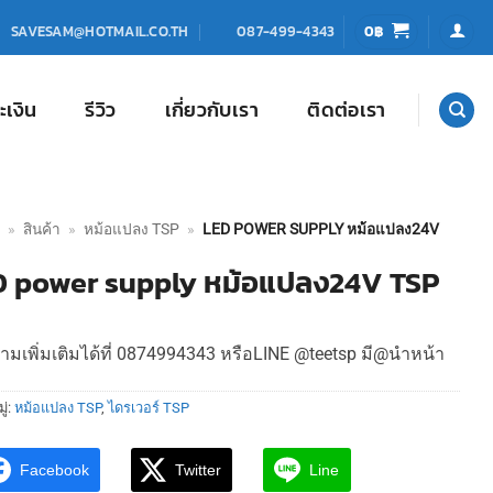
0
฿
SAVESAM@HOTMAIL.CO.TH
087-499-4343
ะเงิน
รีวิว
เกี่ยวกับเรา
ติดต่อเรา
»
สินค้า
»
หม้อแปลง TSP
»
LED POWER SUPPLY หม้อแปลง24V
D power supply หม้อแปลง24V TSP
มเพิ่มเติมได้ที่ 0874994343 หรือLINE @teetsp มี@นำหน้า
ู่:
หม้อแปลง TSP
,
ไดรเวอร์ TSP
Facebook
Twitter
Line