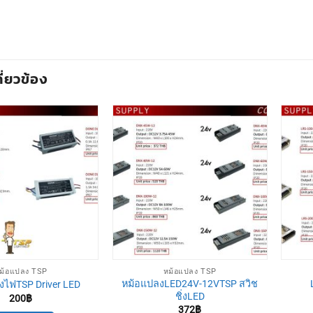
กี่ยวข้อง
ม้อแปลง TSP
หม้อแปลง TSP
หม้อแปลงLED24V-12VTSP สวิช
งไฟTSP Driver LED
ชิ่งLED
200
฿
372
฿