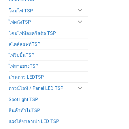
โคมไฟ TSP
ไฟผนังTSP
โคมไฟห้อยคริสตัล TSP
สไตล์ลอฟท์TSP
ไฟริบบิ้นTSP
ไฟสายยางTSP
ม่านดาว LEDTSP
ดาวน์ไลท์ / Panel LED TSP
Spot light TSP
สินค้าทั่วไปTSP
แผงไส้ซาลาเปา LED TSP