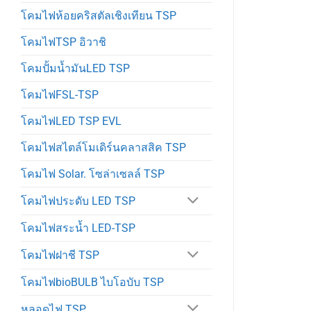
โคมไฟห้อยคริสตัลเชิงเทียน TSP
โคมไฟTSP อิวาชิ
โคมปั้มน้ำมันLED TSP
โคมไฟFSL-TSP
โคมไฟLED TSP EVL
โคมไฟสไตล์โมเดิร์นคลาสสิค TSP
โคมไฟ Solar. โซล่าเซลล์ TSP
โคมไฟประดับ LED TSP
โคมไฟสระน้ำ LED-TSP
โคมไฟฝาชี TSP
โคมไฟbioBULB ไบโอบับ TSP
หลอดไฟ TSP