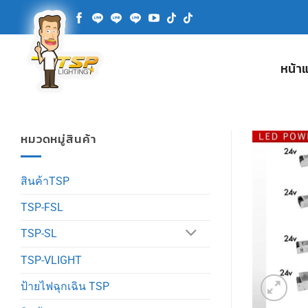
ข้าม
ไป
ยัง
เนื้อหา
หน้า
หมวดหมู่สินค้า
สินค้าTSP
TSP-FSL
TSP-SL
TSP-VLIGHT
ป้ายไฟฉุกเฉิน TSP