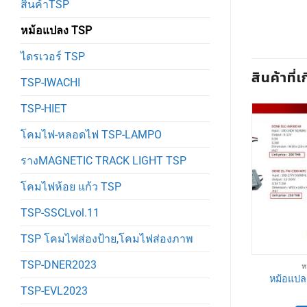
สินค้าTSP
หม้อแปลง TSP
ไดรเวอร์ TSP
สินค้าที่เ
TSP-IWACHI
TSP-HIET
โคมไฟ-หลอดไฟ TSP-LAMPO
รางMAGNETIC TRACK LIGHT TSP
โคมไฟห้อย แก้ว TSP
TSP-SSCLvol.11
TSP โคมไฟส่องป้าย,โคมไฟส่องภาพ
TSP-DNER2023
ลง TSP
หม้อแปลง TSP
ห
24VTSP สวิช
LED power supply 12V
หม้อแปล
TSP-EVL2023
LED
-24Vหม้อแปลงTSPแบบยาว
0
฿