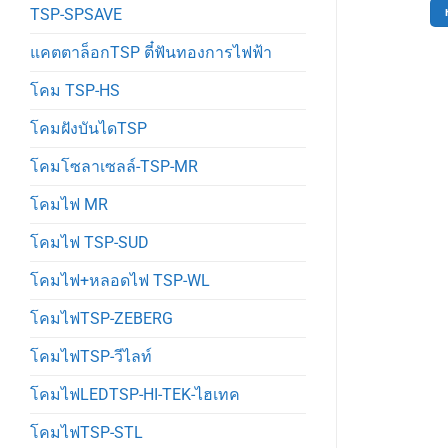
TSP-SPSAVE
อ่านเพิ่ม
ตะกร้า
แคตตาล็อกTSP ตี๋ฟันทองการไฟฟ้า
โคม TSP-HS
โคมฝังบันไดTSP
โคมโซลาเซลล์-TSP-MR
โคมไฟ MR
โคมไฟ TSP-SUD
โคมไฟ+หลอดไฟ TSP-WL
โคมไฟTSP-ZEBERG
โคมไฟTSP-วีไลท์
โคมไฟLEDTSP-HI-TEK-ไฮเทค
โคมไฟTSP-STL