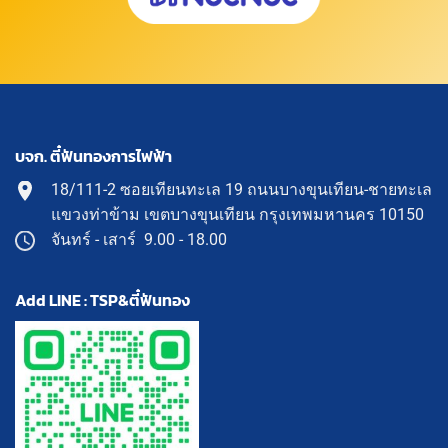
บจก. ตี๋ฟันทองการไฟฟ้า
18/111-2 ซอยเทียนทะเล 19 ถนนบางขุนเทียน-ชายทะเล
แขวงท่าข้าม เขตบางขุนเทียน กรุงเทพมหานคร 10150
จันทร์ - เสาร์ 9.00 - 18.00
Add LINE : TSP&ตี๋ฟันทอง