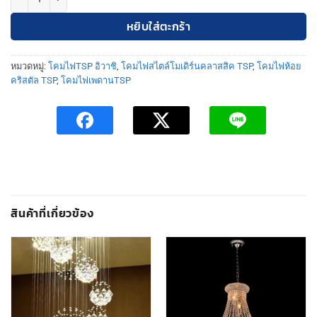
หยิบใส่ตะกร้า
หมวดหมู่:
โคมไฟTSP อิวาชิ
,
โคมไฟสไตล์โมเดิร์นคลาสสิค TSP
,
โคมไฟห้อย
คริสตัล TSP
,
โคมไฟเพดานTSP
สินค้าที่เกี่ยวข้อง