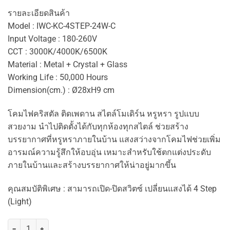
รายละเอียดสินค้า
Model : IWC-KC-4STEP-24W-C
​​​​​Input Voltage : 180-260V
CCT : 3000K/4000K/6500K
Material : Metal + Crystal + Glass
Working Life : 50,000 Hours
Dimension(cm.) : Ø28xH9 cm
โคมไฟคริสตัล ติดเพดาน สไตล์โมเดิร์น หรูหรา รูปแบบ
สวยงาม นำไปติดตั้งได้กับทุกห้องทุกสไตล์ ช่วยสร้าง
บรรยากาศที่หรูหราภายในบ้าน แสงสว่างจากโคมไฟช่วยเพิ่ม
อารมณ์ความรู้สึกให้อบอุ่น เหมาะสำหรับใช้ตกแต่งประดับ
ภายในบ้านและสร้างบรรยากาศให้น่าอยู่มากขึ้น
​​​​​​คุณสมบัติพิเศษ : สามารถเปิด-ปิดสวิตซ์ เปลี่ยนแสงได้ 4 Step
(Light)
จำนวน IWACHI โคมไฟคริสตัล ติดเพดาน TSP-IWC-KC-4STEP-24W-C ชิ้