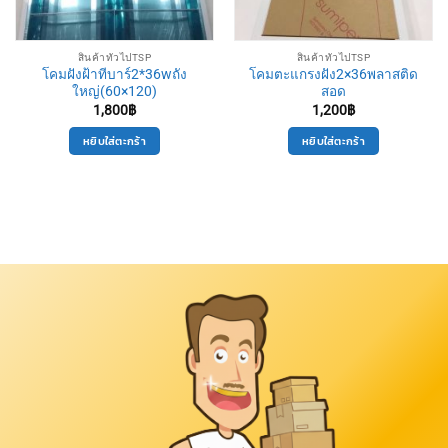
สินค้าทั่วไปTSP
สินค้าทั่วไปTSP
โคมฝังฝ้าทีบาร์2*36wถัง
โคมตะแกรงฝัง2×36พลาสติด
ใหญ่(60×120)
สอด
1,800
฿
1,200
฿
หยิบใส่ตะกร้า
หยิบใส่ตะกร้า