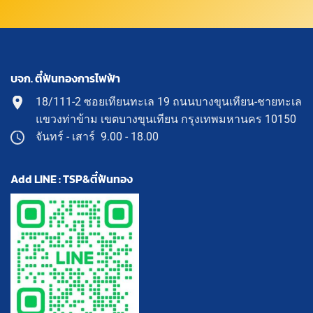
บจก. ตี๋ฟันทองการไฟฟ้า
18/111-2 ซอยเทียนทะเล 19 ถนนบางขุนเทียน-ชายทะเล
แขวงท่าข้าม เขตบางขุนเทียน กรุงเทพมหานคร 10150
จันทร์ - เสาร์ 9.00 - 18.00
Add LINE : TSP&ตี๋ฟันทอง