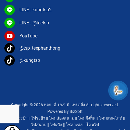
LINE : kungtsp2
LINE : @teetsp
YouTube
@tsp_teephanthong
@kungtsp
Copyright © 2026 หจก. ที. เอส. พี. เทรดดิ้ง All rights reserved.
Powered By
BizSoft
โคมไฟระย้า
||
ไฟระย้า
||
โคมส่องสนาม
||
โคมฝังพื้น
||
โคมแทคไลท์
||
ไฟสนาม
||
ไฟผนัง
||
โซล่าเซล
||
โคมไฟ