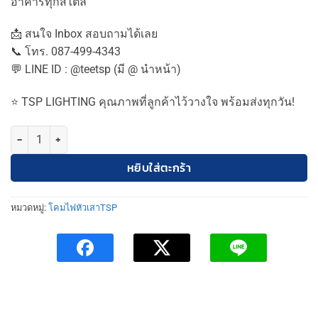
อาคารทุกสไตล์
📩 สนใจ Inbox สอบถามได้เลย
📞 โทร. 087-499-4343
💬 LINE ID : @teetsp (มี @ นำหน้า)
⭐ TSP LIGHTING คุณภาพที่ลูกค้าไว้วางใจ พร้อมส่งทุกวัน!
จำนวน โคมไฟหัวเสาแก้วมะพร้าวTSP ชิ้น
หยิบใส่ตะกร้า
หมวดหมู่:
โคมไฟหัวเสาTSP