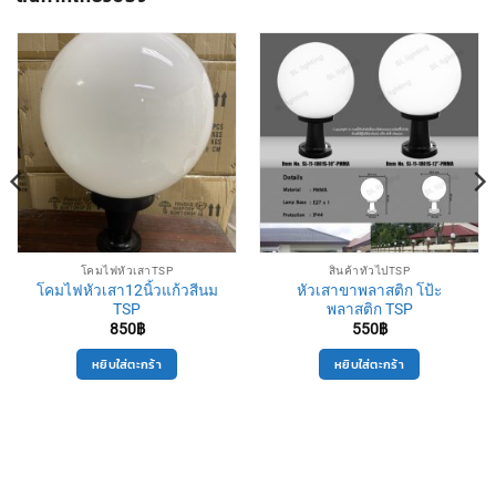
โคมไฟหัวเสาTSP
สินค้าทั่วไปTSP
โคมไฟหัวเสา12นิ้วแก้วสีนม
หัวเสาขาพลาสติก โป้ะ
TSP
พลาสติก TSP
850
฿
550
฿
หยิบใส่ตะกร้า
หยิบใส่ตะกร้า