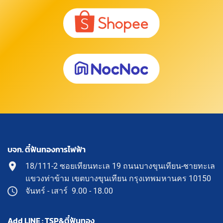
บจก. ตี๋ฟันทองการไฟฟ้า
18/111-2 ซอยเทียนทะเล 19 ถนนบางขุนเทียน-ชายทะเล
แขวงท่าข้าม เขตบางขุนเทียน กรุงเทพมหานคร 10150
จันทร์ - เสาร์ 9.00 - 18.00
Add LINE : TSP&ตี๋ฟันทอง