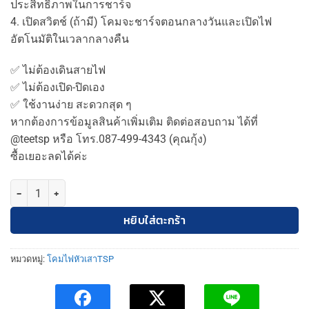
ประสิทธิภาพในการชาร์จ
4. เปิดสวิตช์ (ถ้ามี) โคมจะชาร์จตอนกลางวันและเปิดไฟ
อัตโนมัติในเวลากลางคืน
✅ ไม่ต้องเดินสายไฟ
✅ ไม่ต้องเปิด-ปิดเอง
✅ ใช้งานง่าย สะดวกสุด ๆ
หากต้องการข้อมูลสินค้าเพิ่มเติม ติดต่อสอบถาม ได้ที่
@teetsp หรือ โทร.087-499-4343 (คุณกุ้ง)
ซื้อเยอะลดได้ค่ะ
จำนวน โคมไฟหัวเสาทรงโมเดิร์นสว่างแรง8000Wโซล่าเซลล์TSPMR-80
หยิบใส่ตะกร้า
หมวดหมู่:
โคมไฟหัวเสาTSP