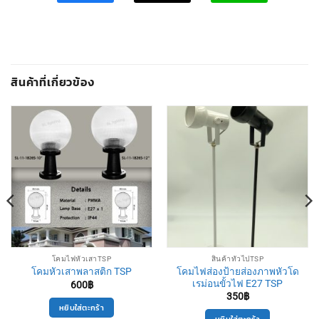
สินค้าที่เกี่ยวข้อง
โคมไฟหัวเสาTSP
สินค้าทั่วไปTSP
โคมไฟส่องป้ายส่องภาพหัวโด
โคมหัวเสาพลาสติก TSP
เรม่อนขั้วไฟ E27 TSP
600
฿
350
฿
หยิบใส่ตะกร้า