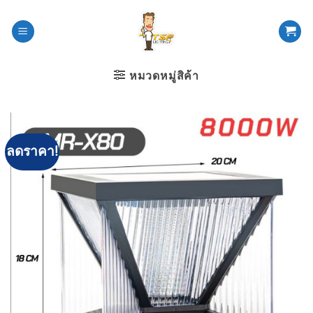
ข้าม
ไป
ยัง
เนื้อหา
หมวดหมู่สิค้า
ลดราคา!