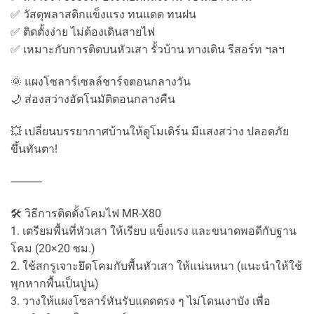
✅ วัสดุพลาสติกแข็งแรง ทนแดด ทนฝน
✅ ติดตั้งง่าย ไม่ต้องเดินสายไฟ
✅ เหมาะกับการติดบนหัวเสา รั้วบ้าน ทางเดิน รีสอร์ท ฯลฯ
🌞 แผงโซลาร์เซลล์ชาร์จตอนกลางวัน
🌙 ส่องสว่างอัตโนมัติตอนกลางคืน
💥 เปลี่ยนบรรยากาศบ้านให้ดูโมเดิร์น มีแสงสว่าง ปลอดภัย
ขึ้นทันตา!
⸻
🛠 วิธีการติดตั้งโคมไฟ MR-X80
1. เตรียมพื้นที่หัวเสา ให้เรียบ แข็งแรง และขนาดพอดีกับฐาน
โคม (20×20 ซม.)
2. ใช้สกรูเจาะยึดโคมกับพื้นหัวเสา ให้แน่นหนา (แนะนำให้ใช้
พุกหากพื้นเป็นปูน)
3. วางให้แผงโซลาร์หันรับแดดตรง ๆ ไม่โดนเงาบัง เพื่อ