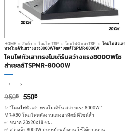
HOME
»
สินค้า
»
โคมไฟ TSP
»
โคมไฟหัวเสาTSP
»
โคมไฟหัวเสา
ทรงโมเดิร์นสว่างแรง8000Wโซล่าเซลล์TSPMR-8000W
โคมไฟหัวเสาทรงโมเดิร์นสว่างแรง8000Wโซ
ล่าเซลล์TSPMR-8000W
Original
Current
950
฿
550
฿
price
price
✨ “โคมไฟหัวเสา ทรงโมเดิร์น สว่างแรง 8000W!”
was:
is:
MR-X80 โคมไฟพลังงานแสงอาทิตย์ ดีไซน์ล้ำ
950฿.
550฿.
✅ ขนาด 20x20x18 ซม.
✅ สว่างจ้า 8000W ประหยัดพลังงาน ใช้ได้ยาวนาน