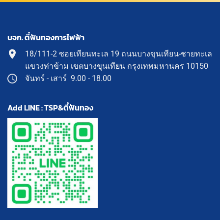
บจก. ตี๋ฟันทองการไฟฟ้า
18/111-2 ซอยเทียนทะเล 19 ถนนบางขุนเทียน-ชายทะเล
แขวงท่าข้าม เขตบางขุนเทียน กรุงเทพมหานคร 10150
จันทร์ - เสาร์ 9.00 - 18.00
Add LINE : TSP&ตี๋ฟันทอง