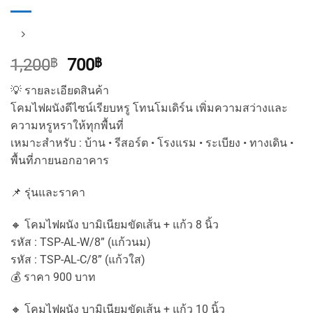
Original
Current
1,200
฿
700
฿
price
price
💡 รายละเอียดสินค้า
was:
is:
โคมไฟผนังดีไซน์เรียบหรู โทนโมเดิร์น เพิ่มความสว่างและ
1,200฿.
700฿.
ความหรูหราให้ทุกพื้นที่
เหมาะสำหรับ : บ้าน • รีสอร์ต • โรงแรม • ระเบียง • ทางเดิน •
พื้นที่ภายนอกอาคาร
📌 รุ่นและราคา
🔸 โคมไฟผนัง บามิเนียมขัดเส้น + แก้ว 8 นิ้ว
รหัส : TSP-AL-W/8” (แก้วนม)
รหัส : TSP-AL-C/8” (แก้วใส)
💰 ราคา 900 บาท
🔸 โคมไฟผนัง บามิเนียมขัดเส้น + แก้ว 10 นิ้ว