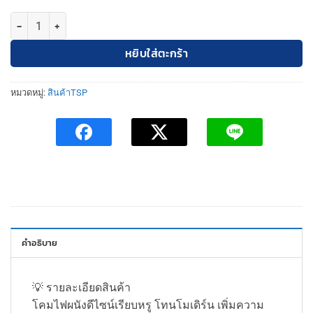
จำนวน โคมไฟขาผนังมิเนียมแก้วนม8นิ้ว10นิ้ว12นิ้วTSP ชิ้น
หยิบใส่ตะกร้า
หมวดหมู่:
สินค้าTSP
คำอธิบาย
💡 รายละเอียดสินค้า
โคมไฟผนังดีไซน์เรียบหรู โทนโมเดิร์น เพิ่มความ