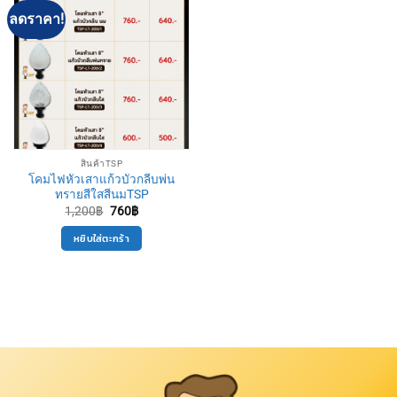
ลดราคา!
สินค้าTSP
โคมไฟหัวเสาแก้วบัวกลีบพ่น
ทรายสีใสสีนมTSP
Original
Current
1,200
฿
760
฿
price
price
was:
is:
หยิบใส่ตะกร้า
1,200฿.
760฿.