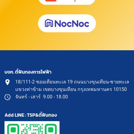
บจก. ตี๋ฟันทองการไฟฟ้า
18/111-2 ซอยเทียนทะเล 19 ถนนบางขุนเทียน-ชายทะเล
แขวงท่าข้าม เขตบางขุนเทียน กรุงเทพมหานคร 10150
จันทร์ - เสาร์ 9.00 - 18.00
Add LINE : TSP&ตี๋ฟันทอง