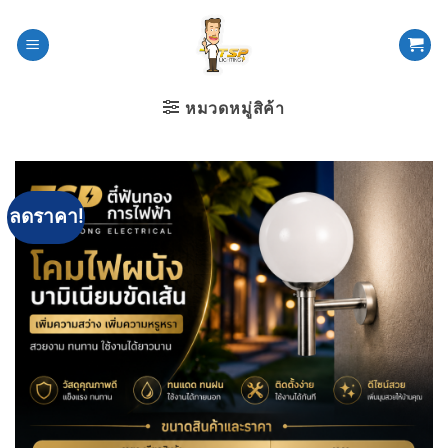
ข้าม
ไป
ยัง
เนื้อหา
หมวดหมู่สิค้า
ลดราคา!