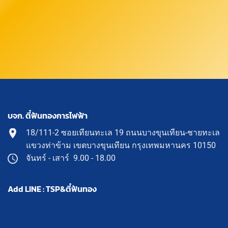
บจก. ตี๋ฟันทองการไฟฟ้า
18/111-2 ซอยเทียนทะเล 19 ถนนบางขุนเทียน-ชายทะเล
แขวงท่าข้าม เขตบางขุนเทียน กรุงเทพมหานคร 10150
จันทร์ - เสาร์ 9.00 - 18.00
Add LINE : TSP&ตี๋ฟันทอง