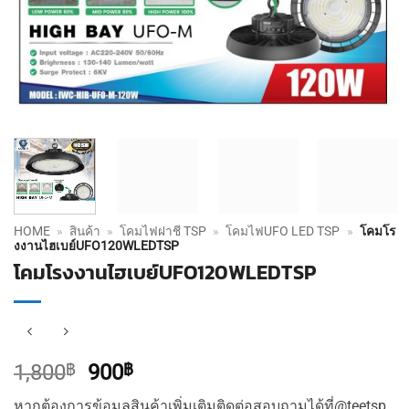
HOME
»
สินค้า
»
โคมไฟฝาชี TSP
»
โคมไฟUFO LED TSP
»
โคมโร
งงานไฮเบย์UFO120WLEDTSP
โคมโรงงานไฮเบย์UFO120WLEDTSP
Original
Current
1,800
฿
900
฿
price
price
หากต้องการข้อมูลสินค้าเพิ่มเติมติดต่อสอบถามได้ที่@teetsp