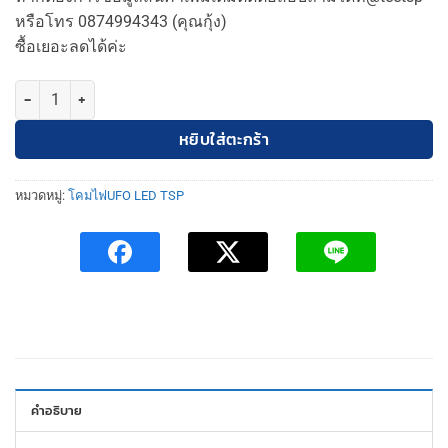
was:
is:
หรือโทร 0874994343 (คุณกุ้ง)
1,800฿.
900฿.
ซื้อเยอะลดได้ค่ะ
จำนวน โคมโรงงานไฮเบย์UFO120WLEDTSP ชิ้น
หยิบใส่ตะกร้า
หมวดหมู่:
โคมไฟUFO LED TSP
คำอธิบาย