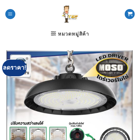
ข้าม
ไป
ยัง
เนื้อหา
หมวดหมู่สิค้า
ลดราคา!