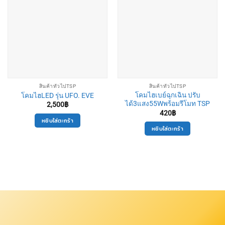
สินค้าทั่วไปTSP
สินค้าทั่วไปTSP
โคมไฮเบย์ฉุกเฉิน ปรับ
โคมไฮLED รุ่น UFO. EVE
ได้3แสง55Wพร้อมรีโมท TSP
2,500
฿
420
฿
หยิบใส่ตะกร้า
หยิบใส่ตะกร้า