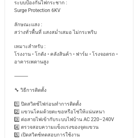
ระบบป้องกันไฟกระชาก :
Surge Protection 6KV
ลักษณะแสง :
สว่างทั่วพื้นที่ แสงสม่ำเสมอ ไม่กระพริบ
เหมาะสำหรับ :
โรงงาน • โกดัง • คลังสินค้า • ฟาร์ม • โรงจอดรถ •
อาคารเพดานสูง
⸻
🔧 วิธีการติดตั้ง
1️⃣ ปิดสวิตช์ไฟก่อนทำการติดตั้ง
2️⃣ แขวนโคมด้วยตะขอหรือโซ่ให้แน่นหนา
3️⃣ ต่อสายไฟเข้ากับระบบไฟบ้าน AC 220–240V
4️⃣ ตรวจสอบความแข็งแรงของจุดแขวน
5️⃣ เปิดสวิตช์ทดสอบการใช้งาน