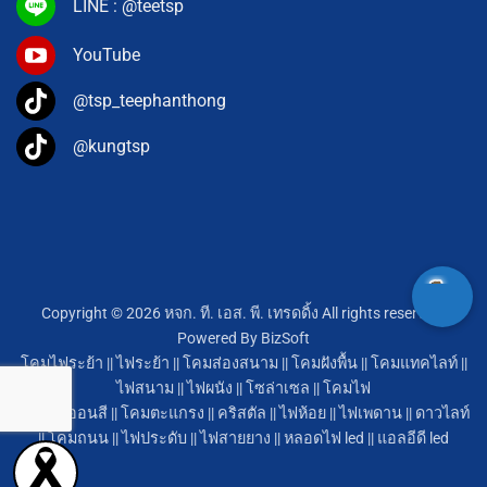
LINE : @teetsp
YouTube
@tsp_teephanthong
@kungtsp
Copyright © 2026 หจก. ที. เอส. พี. เทรดดิ้ง All rights reserved.
Powered By
BizSoft
โคมไฟระย้า
||
ไฟระย้า
||
โคมส่องสนาม
||
โคมฝังพื้น
||
โคมแทคไลท์
||
ไฟสนาม
||
ไฟผนัง
||
โซล่าเซล
||
โคมไฟ
หลอดนีออนสี
||
โคมตะแกรง
||
คริสตัล
||
ไฟห้อย
||
ไฟเพดาน
||
ดาวไลท์
||
โคมถนน
||
ไฟประดับ
||
ไฟสายยาง
||
หลอดไฟ led
||
แอลอีดี led