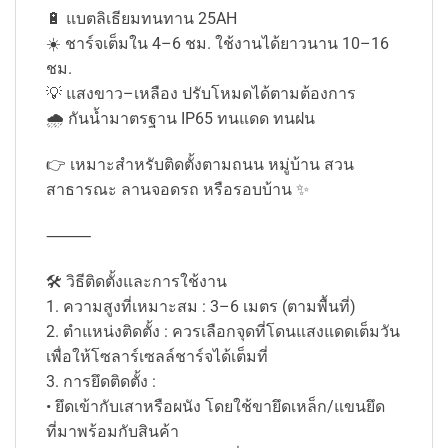
🔋 แบตลิเธียมทนทาน 25AH
☀️ ชาร์จเต็มใน 4–6 ชม. ใช้งานได้ยาวนาน 10–16
ชม.
💡 แสงขาว–เหลือง ปรับโหมดได้ตามต้องการ
🌧️ กันน้ำมาตรฐาน IP65 ทนแดด ทนฝน
👉 เหมาะสำหรับติดตั้งตามถนน หมู่บ้าน สวน
สาธารณะ ลานจอดรถ หรือรอบบ้าน ✨
⸻
🛠️ วิธีติดตั้งและการใช้งาน
1. ความสูงที่เหมาะสม : 3–6 เมตร (ตามพื้นที่)
2. ตำแหน่งติดตั้ง : ควรเลือกจุดที่โดนแสงแดดเต็มวัน
เพื่อให้โซลาร์เซลล์ชาร์จได้เต็มที่
3. การยึดติดตั้ง :
• ยึดเข้ากับเสาหรือผนัง โดยใช้ขายึดเหล็ก/แขนยึด
ที่มาพร้อมกับสินค้า