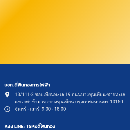
บจก. ตี๋ฟันทองการไฟฟ้า
18/111-2 ซอยเทียนทะเล 19 ถนนบางขุนเทียน-ชายทะเล
แขวงท่าข้าม เขตบางขุนเทียน กรุงเทพมหานคร 10150
จันทร์ - เสาร์ 9.00 - 18.00
Add LINE : TSP&ตี๋ฟันทอง