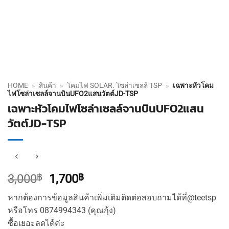
HOME
»
สินค้า
»
โคมไฟ SOLAR. โซล่าเซลล์ TSP
»
เฉพาะหัวโคม
ไฟโซล่าเซลล์จานบินUFO2แสนวัตต์JD-TSP
เฉพาะหัวโคมไฟโซล่าเซลล์จานบินUFO2แสน
วัตต์JD-TSP
Original
Current
3,000
฿
1,700
฿
price
price
หากต้องการข้อมูลสินค้าเพิ่มเติมติดต่อสอบถามได้ที่@teetsp
was:
is:
หรือโทร 0874994343 (คุณกุ้ง)
3,000฿.
1,700฿.
ซื้อเยอะลดได้ค่ะ