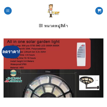
ข้าม
ไป
ยัง
เนื้อหา
หมวดหมู่สิค้า
ลดราคา!