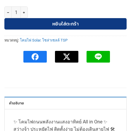
จำนวน เฉพาะหัวโคมไฟโซล่าเซลล์จานบินUFO2แสนวัตต์JD-TSP ชิ้น
หยิบใส่ตะกร้า
หมวดหมู่:
โคมไฟ Solar. โซล่าเซลล์ TSP
คำอธิบาย
✨ โคมไฟถนนพลังงานแสงอาทิตย์ All in One ✨
สว่างจ้า ประหยัดไฟ ติดตั้งง่าย ไม่ต้องเดินสายไฟ 🛠️