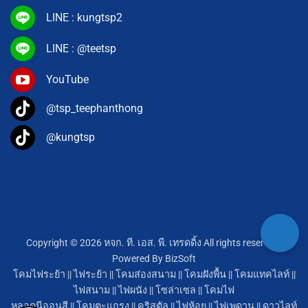
LINE : kungtsp2
LINE : @teetsp
YouTube
@tsp_teephanthong
@kungtsp
Copyright © 2026 หจก. ที. เอส. พี. เทรดดิ้ง All rights reserved.
Powered By
BizSoft
โคมไฟระย้า
||
ไฟระย้า
||
โคมส่องสนาม
||
โคมฝังพื้น
||
โคมแทคไลท์
||
ไฟสนาม
||
ไฟผนัง
||
โซล่าเซล
||
โคมไฟ
หลอดนีออนสี
||
โคมตะแกรง
||
คริสตัล
||
ไฟห้อย
||
ไฟเพดาน
||
ดาวไลท์