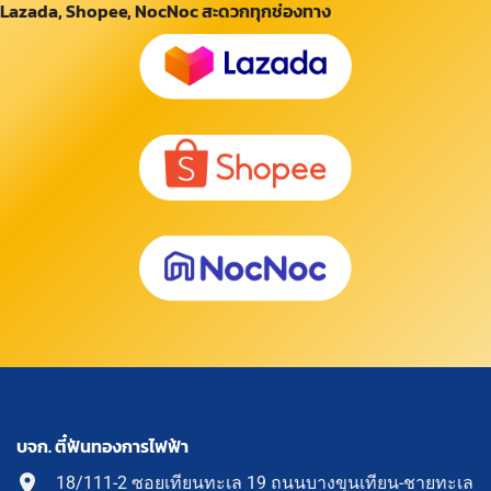
Lazada, Shopee, NocNoc สะดวกทุกช่องทาง
บจก. ตี๋ฟันทองการไฟฟ้า
18/111-2 ซอยเทียนทะเล 19 ถนนบางขุนเทียน-ชายทะเล