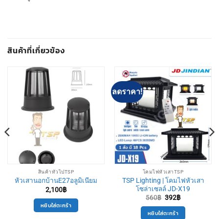
สินค้าที่เกี่ยวข้อง
ลดราคา!
สินค้าทั่วไปTSP
โคมไฟหัวเสาTSP
TSP Lighting | โคมไฟหัวเสา
หัวเสานอกบ้านE27อลูมิเนียม
โซล่าเซลล์ JD-X19
2,100
฿
Original
Current
560
฿
392
฿
price
price
หยิบใส่ตะกร้า
was:
is:
หยิบใส่ตะกร้า
560฿.
392฿.