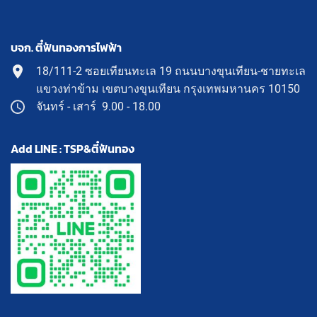
บจก. ตี๋ฟันทองการไฟฟ้า
18/111-2 ซอยเทียนทะเล 19 ถนนบางขุนเทียน-ชายทะเล
แขวงท่าข้าม เขตบางขุนเทียน กรุงเทพมหานคร 10150
จันทร์ - เสาร์ 9.00 - 18.00
Add LINE : TSP&ตี๋ฟันทอง