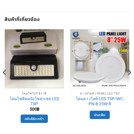
สินค้าที่เกี่ยวข้อง
โคมไฟTSP อิวาชิ
ดาวน์ไลท์ / PANEL LED TSP
โคมไฟติดผนังโซล่าเซล LED
โคมดาวไลท์ LED TSP IWC-
TSP
PN-8-25W-R
500
฿
อ่านเพิ่ม
หยิบใส่ตะกร้า