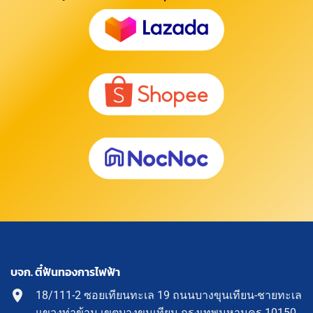
บจก. ตี๋ฟันทองการไฟฟ้า
18/111-2 ซอยเทียนทะเล 19 ถนนบางขุนเทียน-ชายทะเล
แขวงท่าข้าม เขตบางขุนเทียน กรุงเทพมหานคร 10150