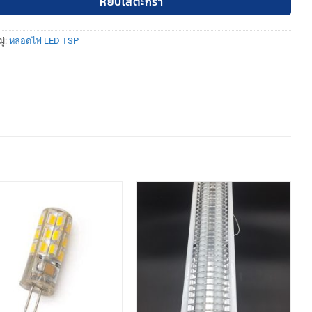
หยิบใส่ตะกร้า
ู่:
หลอดไฟ LED TSP