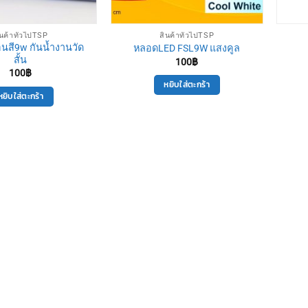
ินค้าทั่วไปTSP
สินค้าทั่วไปTSP
นสี9w กันน้ำงานวัด
หลอดLED FSL9W แสงคูล
สั้น
100
฿
100
฿
หยิบใส่ตะกร้า
หยิบใส่ตะกร้า