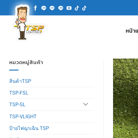
ข้าม
ไป
ยัง
เนื้อหา
หน้า
หมวดหมู่สินค้า
สินค้าTSP
TSP-FSL
TSP-SL
TSP-VLIGHT
ป้ายไฟฉุกเฉิน TSP