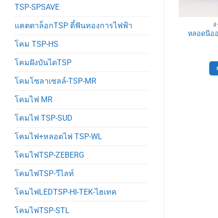
TSP-SPSAVE
แคตตาล็อกTSP ตี๋ฟันทองการไฟฟ้า
่วไปTSP
สินค้าทั่วไปTSP
ส
หลอดนีออ
นังLED
หลอดไฟLED. FSL
โคม TSP-HS
00
฿
100
฿
ตะกร้า
หยิบใส่ตะกร้า
โคมฝังบันไดTSP
โคมโซลาเซลล์-TSP-MR
โคมไฟ MR
โคมไฟ TSP-SUD
โคมไฟ+หลอดไฟ TSP-WL
โคมไฟTSP-ZEBERG
โคมไฟTSP-วีไลท์
โคมไฟLEDTSP-HI-TEK-ไฮเทค
โคมไฟTSP-STL