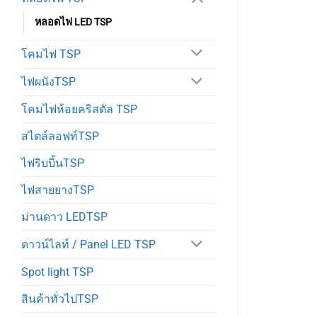
หลอดไฟ LED TSP
โคมไฟ TSP
ไฟผนังTSP
โคมไฟห้อยคริสตัล TSP
สไตล์ลอฟท์TSP
ไฟริบบิ้นTSP
ไฟสายยางTSP
ม่านดาว LEDTSP
ดาวน์ไลท์ / Panel LED TSP
Spot light TSP
สินค้าทั่วไปTSP