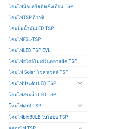
โคมไฟห้อยคริสตัลเชิงเทียน TSP
โคมไฟTSP อิวาชิ
โคมปั้มน้ำมันLED TSP
โคมไฟFSL-TSP
โคมไฟLED TSP EVL
โคมไฟสไตล์โมเดิร์นคลาสสิค TSP
โคมไฟ Solar. โซล่าเซลล์ TSP
โคมไฟประดับ LED TSP
โคมไฟสระน้ำ LED-TSP
โคมไฟฝาชี TSP
โคมไฟbioBULB ไบโอบับ TSP
หลอดไฟ TSP