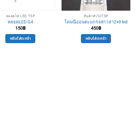
หลอดไฟ LED TSP
สินค้าทั่วไปTSP
หลอดLED G4
โคมนีออนตะแกรงสกาล่า2×9 led
150
฿
450
฿
หยิบใส่ตะกร้า
หยิบใส่ตะกร้า