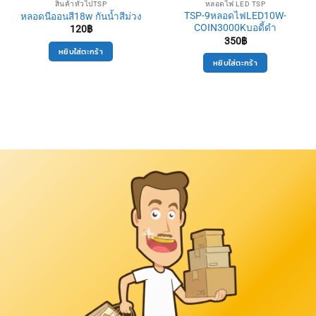
สินค้าทั่วไปTSP
หลอดไฟ LED TSP
TSP-9หลอดไฟLED10W-
หลอดนีออนสี18w กันน้ำสีม่วง
COIN3000Kบอดี้ดำ
120
฿
350
฿
หยิบใส่ตะกร้า
หยิบใส่ตะกร้า