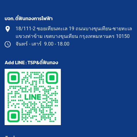
บจก. ตี๋ฟันทองการไฟฟ้า
18/111-2 ซอยเทียนทะเล 19 ถนนบางขุนเทียน-ชายทะเล
แขวงท่าข้าม เขตบางขุนเทียน กรุงเทพมหานคร 10150
จันทร์ - เสาร์ 9.00 - 18.00
Add LINE : TSP&ตี๋ฟันทอง