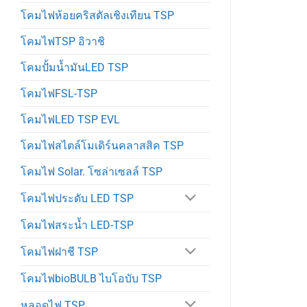
โคมไฟห้อยคริสตัลเชิงเทียน TSP
โคมไฟTSP อิวาชิ
โคมปั้มน้ำมันLED TSP
โคมไฟFSL-TSP
โคมไฟLED TSP EVL
โคมไฟสไตล์โมเดิร์นคลาสสิค TSP
โคมไฟ Solar. โซล่าเซลล์ TSP
โคมไฟประดับ LED TSP
โคมไฟสระน้ำ LED-TSP
โคมไฟฝาชี TSP
โคมไฟbioBULB ไบโอบับ TSP
หลอดไฟ TSP