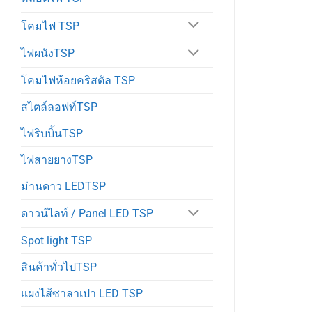
โคมไฟ TSP
ไฟผนังTSP
โคมไฟห้อยคริสตัล TSP
สไตล์ลอฟท์TSP
ไฟริบบิ้นTSP
ไฟสายยางTSP
ม่านดาว LEDTSP
ดาวน์ไลท์ / Panel LED TSP
Spot light TSP
สินค้าทั่วไปTSP
แผงไส้ซาลาเปา LED TSP