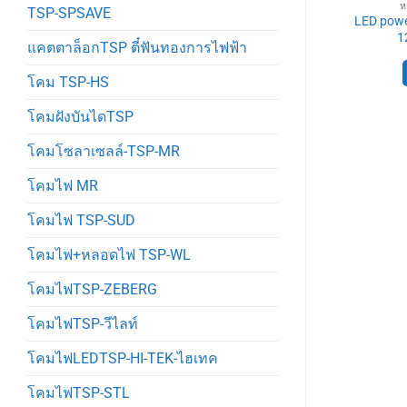
ลง TSP
หม้อแปลง TSP
ห
TSP-SPSAVE
supply 12V
LED power supply 12V
LED powe
งTSP MW
หม้อแปลงTSP MW
1
แคตตาล็อกTSP ตี๋ฟันทองการไฟฟ้า
พิ่ม
อ่านเพิ่ม
โคม TSP-HS
โคมฝังบันไดTSP
โคมโซลาเซลล์-TSP-MR
โคมไฟ MR
โคมไฟ TSP-SUD
โคมไฟ+หลอดไฟ TSP-WL
โคมไฟTSP-ZEBERG
โคมไฟTSP-วีไลท์
โคมไฟLEDTSP-HI-TEK-ไฮเทค
โคมไฟTSP-STL