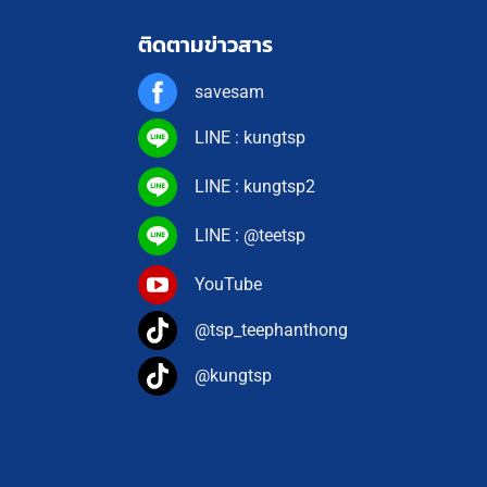
ติดตามข่าวสาร
savesam
LINE : kungtsp
LINE : kungtsp2
LINE : @teetsp
YouTube
@tsp_teephanthong
@kungtsp