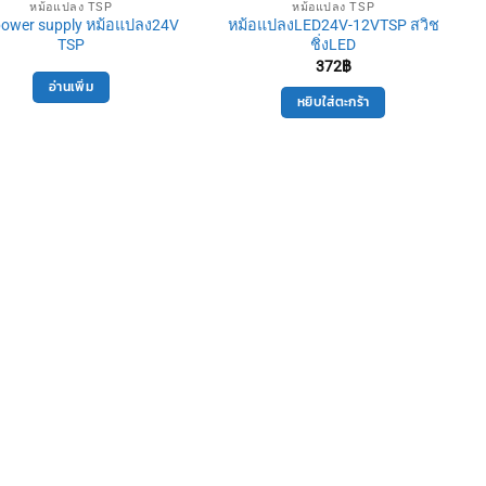
หม้อแปลง TSP
หม้อแปลง TSP
power supply หม้อแปลง24V
หม้อแปลงLED24V-12VTSP สวิช
TSP
ชิ่งLED
372
฿
อ่านเพิ่ม
หยิบใส่ตะกร้า