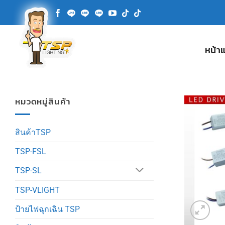
ข้าม
ไป
ยัง
เนื้อหา
หน้า
หมวดหมู่สินค้า
สินค้าTSP
TSP-FSL
TSP-SL
TSP-VLIGHT
ป้ายไฟฉุกเฉิน TSP