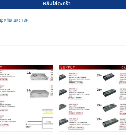
หยิบใส่ตะกร้า
ู่:
หม้อแปลง TSP