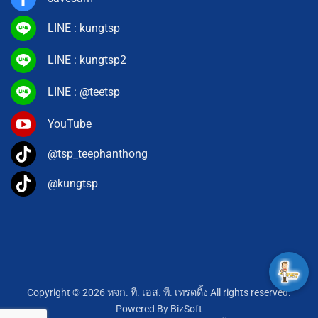
LINE : kungtsp
LINE : kungtsp2
LINE : @teetsp
YouTube
@tsp_teephanthong
@kungtsp
Copyright © 2026 หจก. ที. เอส. พี. เทรดดิ้ง All rights reserved.
Powered By
BizSoft