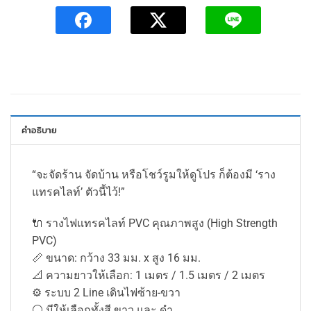
คำอธิบาย
“จะจัดร้าน จัดบ้าน หรือโชว์รูมให้ดูโปร ก็ต้องมี ‘ราง
แทรคไลท์’ ตัวนี้ไว้!”
🔌 รางไฟแทรคไลท์ PVC คุณภาพสูง (High Strength
PVC)
📏 ขนาด: กว้าง 33 มม. x สูง 16 มม.
📐 ความยาวให้เลือก: 1 เมตร / 1.5 เมตร / 2 เมตร
⚙️ ระบบ 2 Line เดินไฟซ้าย-ขวา
⚪️ มีให้เลือกทั้งสี ขาว และ ดำ