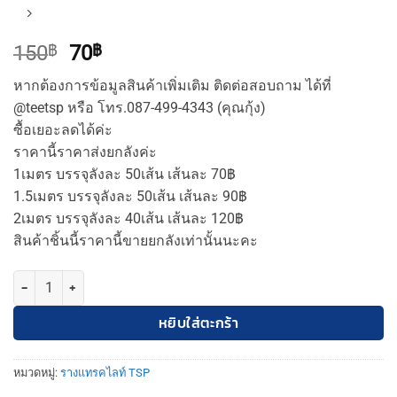
Original
Current
150
฿
70
฿
price
price
หากต้องการข้อมูลสินค้าเพิ่มเติม ติดต่อสอบถาม ได้ที่
was:
is:
@teetsp หรือ โทร.087-499-4343 (คุณกุ้ง)
150฿.
70฿.
ซื้อเยอะลดได้ค่ะ
ราคานี้ราคาส่งยกลังค่ะ
1เมตร บรรจุลังละ 50เส้น เส้นละ 70฿
1.5เมตร บรรจุลังละ 50เส้น เส้นละ 90฿
2เมตร บรรจุลังละ 40เส้น เส้นละ 120฿
สินค้าชิ้นนี้ราคานี้ขายยกลังเท่านั้นนะคะ
จำนวน รางไฟแทรคไลท์ PVC มีหลายขนาดTSPราคาถูก ชิ้น
หยิบใส่ตะกร้า
หมวดหมู่:
รางแทรคไลท์ TSP