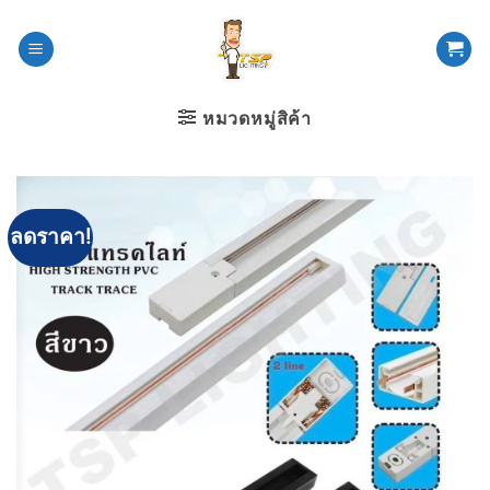
ข้าม
ไป
ยัง
เนื้อหา
หมวดหมู่สิค้า
ลดราคา!