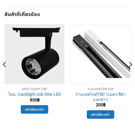
สินค้าที่เกี่ยวข้อง
SPOT LIGHT TSP
รางแทรคไลท์ TSP
รางแทคไลท์TSP 1เมตร สีดำ
โคม. tracklight cob 30w LED
และขาว
850
฿
200
฿
หยิบใส่ตะกร้า
หยิบใส่ตะกร้า