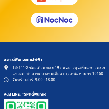
บจก. ตี๋ฟันทองการไฟฟ้า
18/111-2 ซอยเทียนทะเล 19 ถนนบางขุนเทียน-ชายทะเล
แขวงท่าข้าม เขตบางขุนเทียน กรุงเทพมหานคร 10150
จันทร์ - เสาร์ 9.00 - 18.00
Add LINE : TSP&ตี๋ฟันทอง