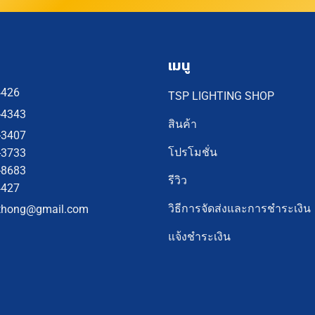
เมนู
4426
TSP LIGHTING SHOP
-4343
สินค้า
-3407
โปรโมชั่น
-3733
-8683
รีวิว
4427
วิธีการจัดส่งและการชำระเงิน
thong@gmail.com
แจ้งชำระเงิน