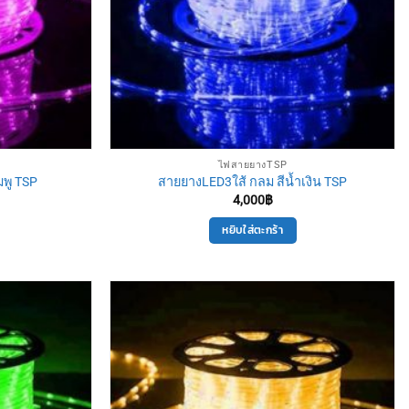
ไฟสายยางTSP
พู TSP
สายยางLED3ใส้ กลม สีน้ำเงิน TSP
4,000
฿
หยิบใส่ตะกร้า