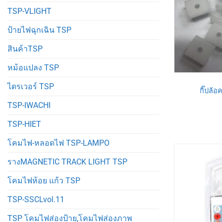
TSP-VLIGHT
ป้ายไฟฉุกเฉิน TSP
สินค้าTSP
หม้อแปลง TSP
ไดรเวอร์ TSP
กิ๊ปล้
TSP-IWACHI
TSP-HIET
โคมไฟ-หลอดไฟ TSP-LAMPO
รางMAGNETIC TRACK LIGHT TSP
โคมไฟห้อย แก้ว TSP
TSP-SSCLvol.11
TSP โคมไฟส่องป้าย,โคมไฟส่องภาพ