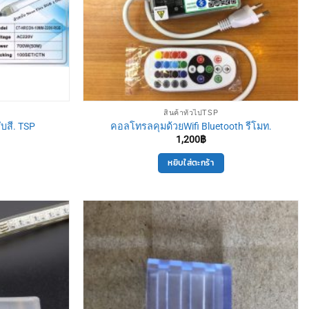
สินค้าทั่วไปTSP
บสี. TSP
คอลโทรลคุมด้วยWifi Bluetooth รีโมท.
1,200
฿
หยิบใส่ตะกร้า