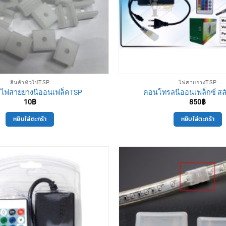
สินค้าทั่วไปTSP
ไฟสายยางTSP
อคไฟสายยางนีออนเฟล็คTSP
คอนโทรลนีออนเฟล็กซ์ สลั
10
฿
850
฿
หยิบใส่ตะกร้า
หยิบใส่ตะกร้า