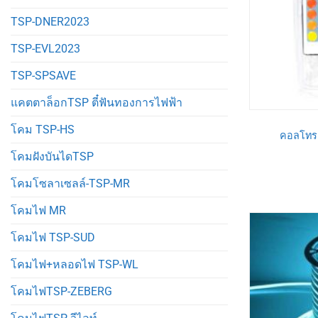
TSP-DNER2023
TSP-EVL2023
TSP-SPSAVE
แคตตาล็อกTSP ตี๋ฟันทองการไฟฟ้า
โคม TSP-HS
คอลโทรล
โคมฝังบันไดTSP
โคมโซลาเซลล์-TSP-MR
โคมไฟ MR
โคมไฟ TSP-SUD
โคมไฟ+หลอดไฟ TSP-WL
โคมไฟTSP-ZEBERG