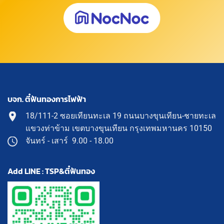
บจก. ตี๋ฟันทองการไฟฟ้า
18/111-2 ซอยเทียนทะเล 19 ถนนบางขุนเทียน-ชายทะเล
แขวงท่าข้าม เขตบางขุนเทียน กรุงเทพมหานคร 10150
จันทร์ - เสาร์ 9.00 - 18.00
Add LINE : TSP&ตี๋ฟันทอง