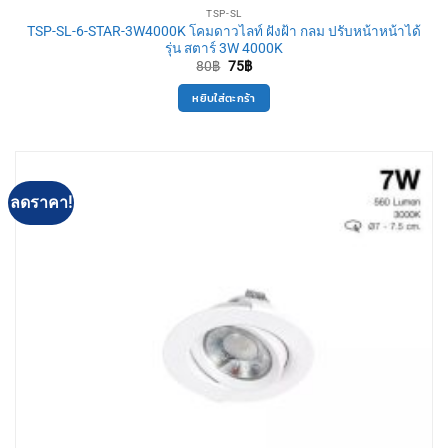
TSP-SL
TSP-SL-6-STAR-3W4000K โคมดาวไลท์ ฝังฝ้า กลม ปรับหน้าหน้าได้
รุ่น สตาร์ 3W 4000K
Original
Current
80
฿
75
฿
price
price
was:
is:
หยิบใส่ตะกร้า
80฿.
75฿.
ลดราคา!