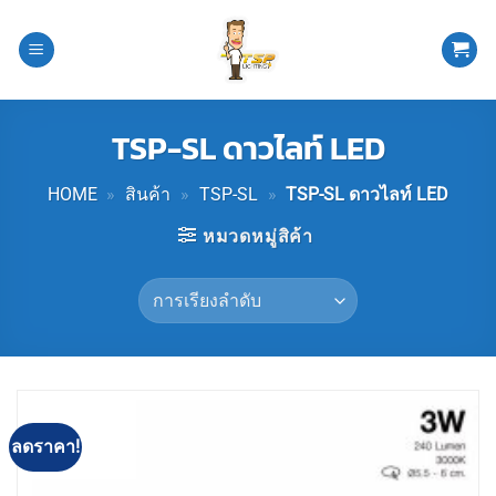
ข้าม
ไป
ยัง
เนื้อหา
TSP-SL ดาวไลท์ LED
HOME
»
สินค้า
»
TSP-SL
»
TSP-SL ดาวไลท์ LED
หมวดหมู่สิค้า
ลดราคา!