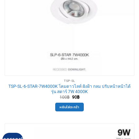
TSP-SL
TSP-SL-6-STAR-7W4000K โคมดาวไลท์ ฝังฝ้า กลม ปรับหน้าหน้าได้
รุ่น สตาร์ 7W 4000K
Original
Current
100
฿
90
฿
price
price
was:
is:
หยิบใส่ตะกร้า
100฿.
90฿.