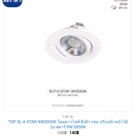
ลดราคา!
TSP-SL
TSP-SL-6-STAR-9W3000K โคมดาวไลท์ ฝังฝ้า กลม ปรับหน้าหน้าได้
รุ่น สตาร์ 9W 3000K
Original
Current
150
฿
140
฿