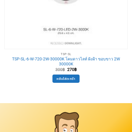
TSP-SL
TSP-SL-6-W-720-2W-30000K โคมดาวไลท์ ฝังฝ้า ขอบขาว 2W
30000K
Original
Current
300
฿
270
฿
price
price
was:
is:
หยิบใส่ตะกร้า
300฿.
270฿.