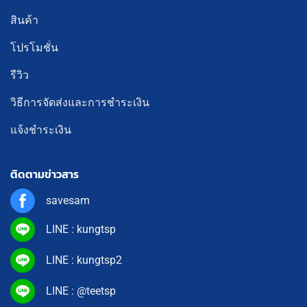
สินค้า
โปรโมชั่น
รีวิว
วิธีการจัดส่งและการชำระเงิน
แจ้งชำระเงิน
ติดตามข่าวสาร
savesam
LINE : kungtsp
LINE : kungtsp2
LINE : @teetsp