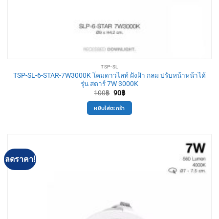
TSP-SL
TSP-SL-6-STAR-7W3000K โคมดาวไลท์ ฝังฝ้า กลม ปรับหน้าหน้าได้
รุ่น สตาร์ 7W 3000K
Original
Current
100
฿
90
฿
price
price
was:
is:
หยิบใส่ตะกร้า
100฿.
90฿.
ลดราคา!