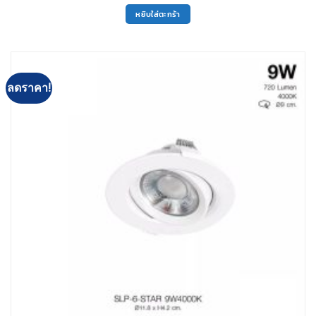
price
price
was:
is:
หยิบใส่ตะกร้า
150฿.
140฿.
ลดราคา!