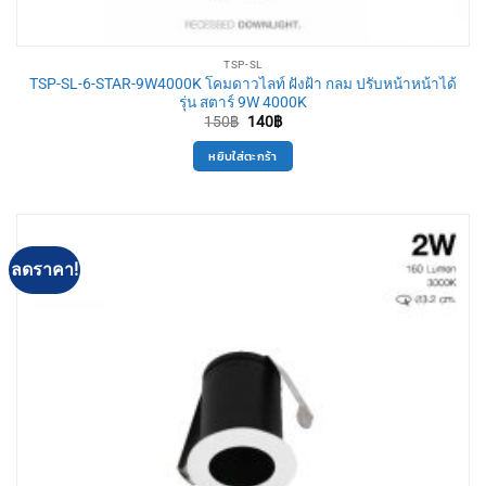
TSP-SL
TSP-SL-6-STAR-9W4000K โคมดาวไลท์ ฝังฝ้า กลม ปรับหน้าหน้าได้
รุ่น สตาร์ 9W 4000K
Original
Current
150
฿
140
฿
price
price
was:
is:
หยิบใส่ตะกร้า
150฿.
140฿.
ลดราคา!