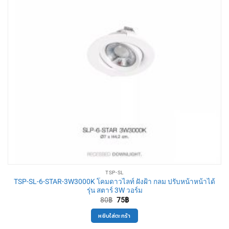
TSP-SL
TSP-SL-6-STAR-3W3000K โคมดาวไลท์ ฝังฝ้า กลม ปรับหน้าหน้าได้
รุ่น สตาร์ 3W วอร์ม
Original
Current
80
฿
75
฿
price
price
was:
is:
หยิบใส่ตะกร้า
80฿.
75฿.