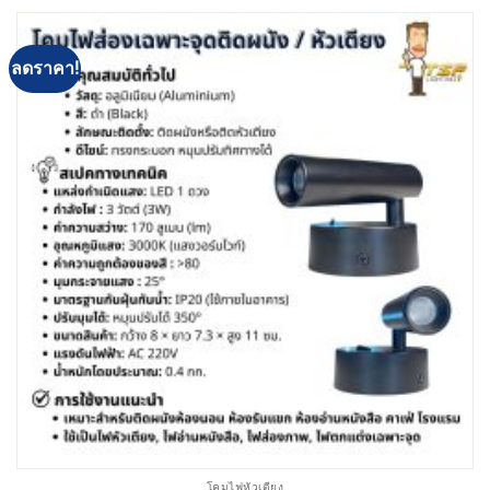
ลดราคา!
โคมไฟหัวเตียง