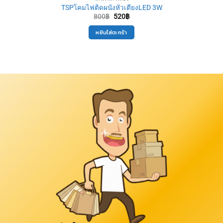
TSPโคมไฟติดผนังหัวเตียงLED 3W
Original
Current
800
฿
520
฿
price
price
was:
is:
หยิบใส่ตะกร้า
800฿.
520฿.