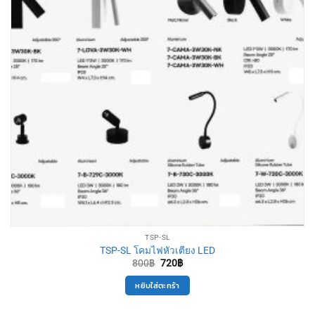
TSP-SL
TSP-SL โคมไฟหัวเตียง LED
Original
Current
800
฿
720
฿
price
price
was:
is:
หยิบใส่ตะกร้า
800฿.
720฿.