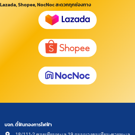
Lazada, Shopee, NocNoc สะดวกทุกช่องทาง
บจก. ตี๋ฟันทองการไฟฟ้า
18/111-2 ซอยเทียนทะเล 19 ถนนบางขุนเทียน-ชายทะเล