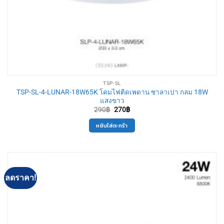
TSP-SL
TSP-SL-4-LUNAR-18W65K โคมไฟติดเพดาน ซาลาเปา กลม 18W
แสงขาว
Original
Current
290
฿
270
฿
price
price
was:
is:
หยิบใส่ตะกร้า
290฿.
270฿.
ลดราคา!