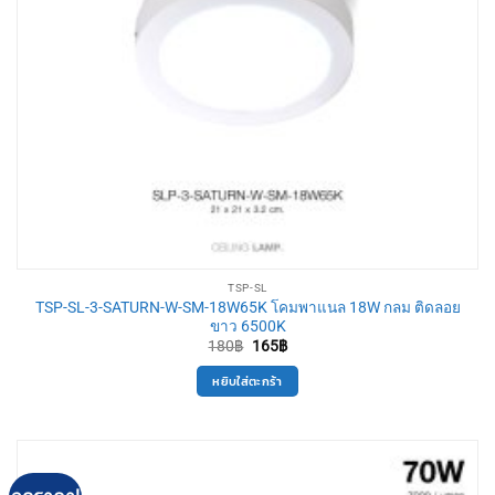
TSP-SL
TSP-SL-3-SATURN-W-SM-18W65K โคมพาแนล 18W กลม ติดลอย
ขาว 6500K
Original
Current
180
฿
165
฿
price
price
was:
is:
หยิบใส่ตะกร้า
180฿.
165฿.