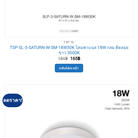
TSP-SL
TSP-SL-3-SATURN-W-SM-18W30K โคมพาแนล 18W กลม ติดลอย
ขาว 3000K
Original
Current
180
฿
165
฿
price
price
was:
is:
หยิบใส่ตะกร้า
180฿.
165฿.
ลดราคา!