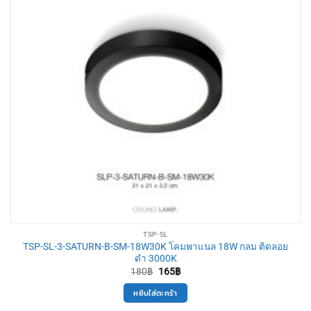
TSP-SL
TSP-SL-3-SATURN-B-SM-18W30K โคมพาแนล 18W กลม ติดลอย
ดำ 3000K
Original
Current
180
฿
165
฿
price
price
was:
is:
หยิบใส่ตะกร้า
180฿.
165฿.