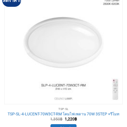
ลดราคา!
TSP-SL
TSP-SL-4-LUCENT-70W3CT-RM โคมไฟเพดาน 70W 3STEP +รีโมท
Original
Current
1,350
฿
1,220
฿
price
price
was:
is: