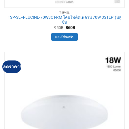
TSP-SL
TSP-SL-4-LUCINE-70W3CT-RM โคมไฟติดเพดาน 70W 3STEP รุ่นลู
ซีน
Original
Current
950
฿
860
฿
price
price
was:
is:
หยิบใส่ตะกร้า
950฿.
860฿.
ลดราคา!