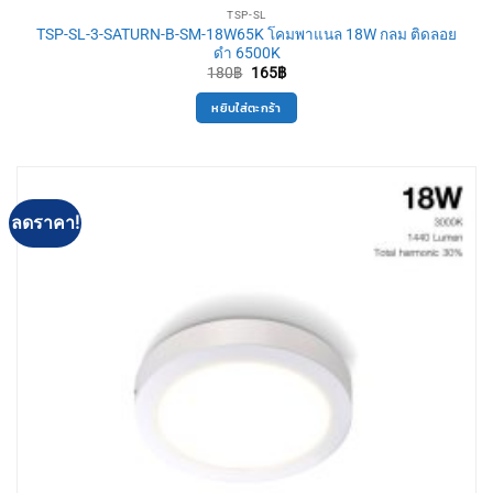
TSP-SL
TSP-SL-3-SATURN-B-SM-18W65K โคมพาแนล 18W กลม ติดลอย
ดำ 6500K
Original
Current
180
฿
165
฿
price
price
was:
is:
หยิบใส่ตะกร้า
180฿.
165฿.
ลดราคา!