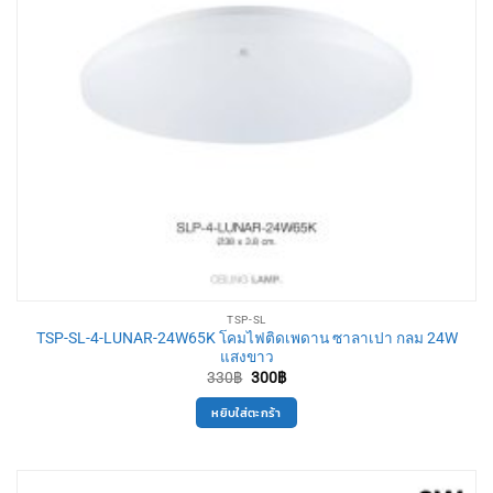
TSP-SL
TSP-SL-4-LUNAR-24W65K โคมไฟติดเพดาน ซาลาเปา กลม 24W
แสงขาว
Original
Current
330
฿
300
฿
price
price
was:
is:
หยิบใส่ตะกร้า
330฿.
300฿.