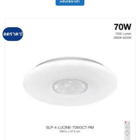
หยิบใส่ตะกร้า
1,350฿.
1,220฿.
ลดราคา!