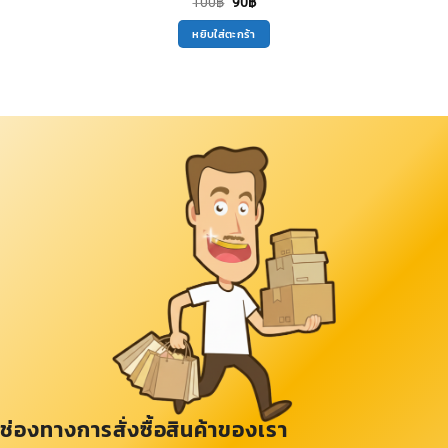
Original
Current
100
฿
90
฿
price
price
was:
is:
หยิบใส่ตะกร้า
100฿.
90฿.
ช่องทางการสั่งซื้อสินค้าของเรา