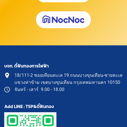
บจก. ตี๋ฟันทองการไฟฟ้า
18/111-2 ซอยเทียนทะเล 19 ถนนบางขุนเทียน-ชายทะเล
แขวงท่าข้าม เขตบางขุนเทียน กรุงเทพมหานคร 10150
จันทร์ - เสาร์ 9.00 - 18.00
Add LINE : TSP&ตี๋ฟันทอง