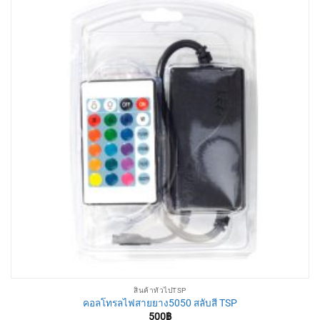
สินค้าทั่วไปTSP
คอลโทรลไฟสายยาง5050 สลับสี TSP
500
฿