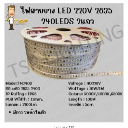
ไฟสายยางTSP