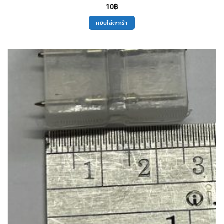
10
฿
หยิบใส่ตะกร้า