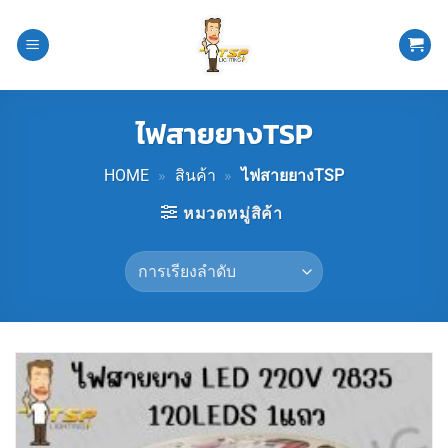
ข้าม
ไป
ยัง
เนื้อหา
ไฟสายยางTSP
HOME
»
สินค้า
»
ไฟสายยางTSP
หมวดหมู่สิค้า