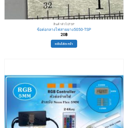
สินค้าทั่วไปTSP
ข้อต่อกลางไฟสายยาง5050-TSP
20
฿
หยิบใส่ตะกร้า