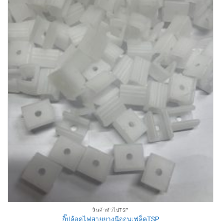
สินค้าทั่วไปTSP
กิ๊ปล้อคไฟสายยางนีออนเฟล็คTSP