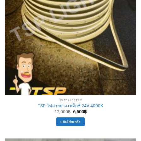
ไฟสายยางTSP
TSP-ไฟสายยาง เฟล็กซ์ 24V 4000K
Original
Current
12,000
฿
6,500
฿
price
price
was:
is:
หยิบใส่ตะกร้า
12,000฿.
6,500฿.