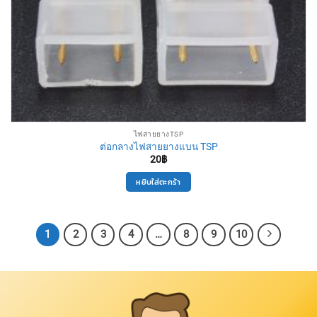
ไฟสายยางTSP
ต่อกลางไฟสายยางแบน TSP
20
฿
หยิบใส่ตะกร้า
1
2
3
4
…
8
9
10