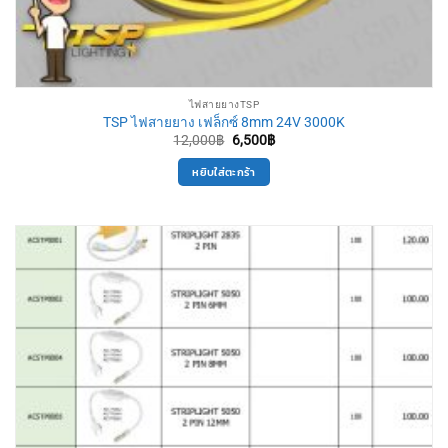
ไฟสายยางTSP
TSP ไฟสายยาง เฟล็กซ์ 8mm 24V 3000K
Original
Current
12,000
฿
6,500
฿
price
price
was:
is:
หยิบใส่ตะกร้า
12,000฿.
6,500฿.