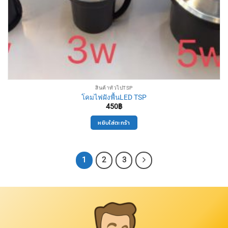
สินค้าทั่วไปTSP
โคมไฟฝังพื้นLED TSP
450
฿
หยิบใส่ตะกร้า
1
2
3