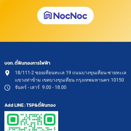
บจก. ตี๋ฟันทองการไฟฟ้า
18/111-2 ซอยเทียนทะเล 19 ถนนบางขุนเทียน-ชายทะเล
แขวงท่าข้าม เขตบางขุนเทียน กรุงเทพมหานคร 10150
จันทร์ - เสาร์ 9.00 - 18.00
Add LINE : TSP&ตี๋ฟันทอง