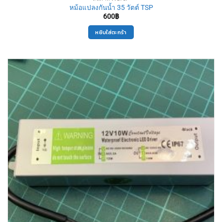
หม้อแปลงกันน้ำ 35 วัตต์ TSP
600
฿
หยิบใส่ตะกร้า