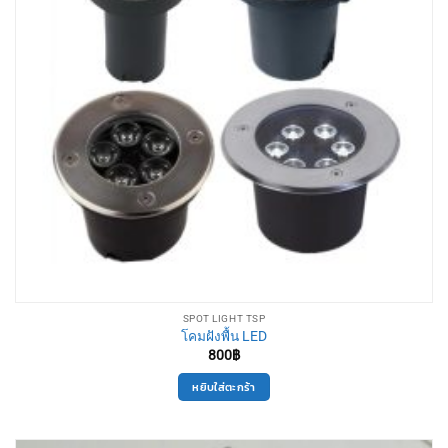
SPOT LIGHT TSP
โคมฝังพื้น LED
800
฿
หยิบใส่ตะกร้า