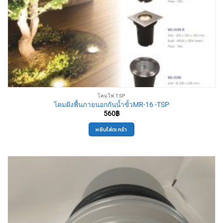
โคมไฟ TSP
โคมฝังพื้นภายนอกกันน้ำขั้วMR-16 -TSP
560
฿
หยิบใส่ตะกร้า