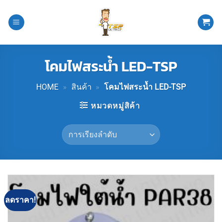
ข้าม
ไป
ยัง
เนื้อหา
โคมไฟสระน้ำ LED-TSP
HOME
»
สินค้า
»
โคมไฟสระน้ำ LED-TSP
หมวดหมู่สิค้า
ลดราคา!