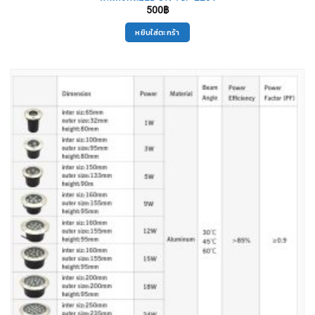
500
฿
หยิบใส่ตะกร้า