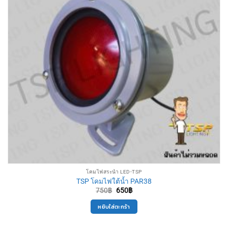
โคมไฟสระน้ำ LED-TSP
TSP โคมไฟใต้น้ำ PAR38
Original
Current
750
฿
650
฿
price
price
was:
is:
หยิบใส่ตะกร้า
750฿.
650฿.