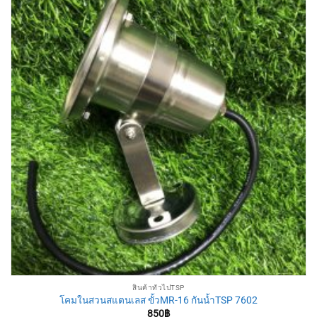
สินค้าทั่วไปTSP
โคมในสวนสแตนเลส ขั้วMR-16 กันน้ำTSP 7602
850
฿