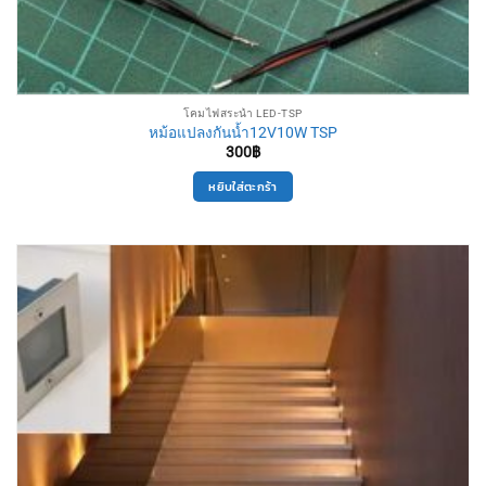
โคมไฟสระน้ำ LED-TSP
หม้อแปลงกันน้ำ12V10W TSP
300
฿
หยิบใส่ตะกร้า