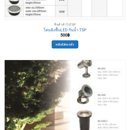
สินค้าทั่วไปTSP
โคมฝังพื้นLED กันน้ำ TSP
500
฿
หยิบใส่ตะกร้า