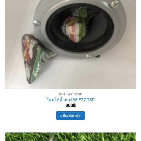
สินค้าทั่วไปTSP
โคมใต้น้ำพาร์38 E27 TSP
900
฿
หยิบใส่ตะกร้า