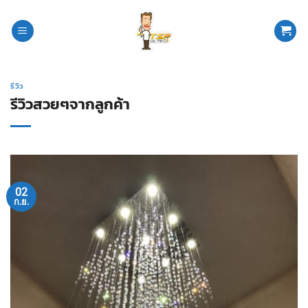
ข้าม
ไป
ยัง
เนื้อหา
รีวิว
รีวิวสวยๆจากลูกค้า
02
ก.ย.