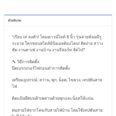
คำอธิบาย
“เรียบ เท่ ลงตัว! โคมดาวน์ไลท์ 8 นิ้ว รุ่นสายห้อยมีรู
ระบาย ใครชอบสไตล์มินิมอลต้องโดน! ติดง่าย สว่าง
ชัด งานคาเฟ่ งานบ้าน งานรีสอร์ท จัดไป!”
🔧 วิธีการติดตั้ง:
ปิดเบรกเกอร์ไฟก่อนทำการติดตั้ง
เตรียมอุปกรณ์: สว่าน, พุก, น็อต, ไขควง, เทปพันสาย
ไฟ
ติดแป้นยึดบนฝ้าเพดานด้วยพุกและน็อตให้แน่น
ต่อสายไฟจากโคมกับสายไฟบ้าน โดยใช้เทปพันสาย