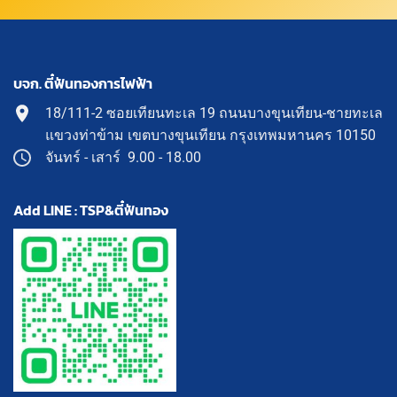
บจก. ตี๋ฟันทองการไฟฟ้า
18/111-2 ซอยเทียนทะเล 19 ถนนบางขุนเทียน-ชายทะเล
แขวงท่าข้าม เขตบางขุนเทียน กรุงเทพมหานคร 10150
จันทร์ - เสาร์ 9.00 - 18.00
Add LINE : TSP&ตี๋ฟันทอง