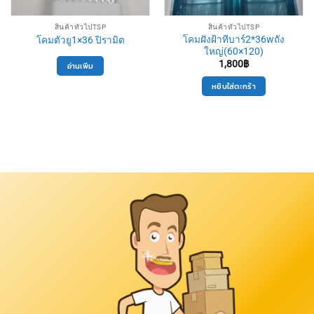
สินค้าทั่วไปTSP
สินค้าทั่วไปTSP
โคมฝังฝ้าทีบาร์2*36wถัง
โคมตัวยู1×36 ปิรามิต
ใหญ่(60×120)
1,800
฿
อ่านเพิ่ม
หยิบใส่ตะกร้า