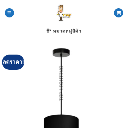
ข้าม
ไป
ยัง
เนื้อหา
หมวดหมู่สิค้า
ลดราคา!