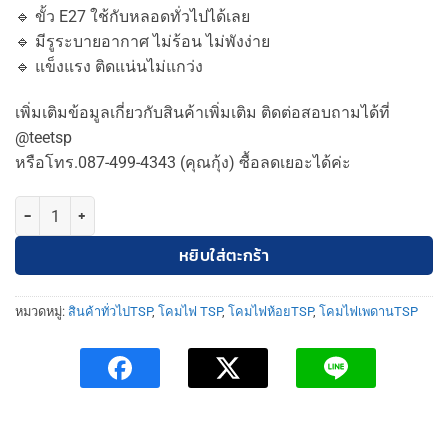
was:
is:
🔹 ขั้ว E27 ใช้กับหลอดทั่วไปได้เลย
950฿.
850฿.
🔹 มีรูระบายอากาศ ไม่ร้อน ไม่พังง่าย
🔹 แข็งแรง ติดแน่นไม่แกว่ง
เพิ่มเติมข้อมูลเกี่ยวกับสินค้าเพิ่มเติม ติดต่อสอบถามได้ที่
@teetsp
หรือโทร.087-499-4343 (คุณกุ้ง) ซื้อลดเยอะได้ค่ะ
จำนวน TSP-1102/BK โคมไฟห้อย ดาวไลท์ 8" สีดำ ชิ้น
หยิบใส่ตะกร้า
หมวดหมู่:
สินค้าทั่วไปTSP
,
โคมไฟ TSP
,
โคมไฟห้อยTSP
,
โคมไฟเพดานTSP