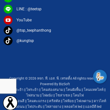
LINE : @teetsp
YouTube
@tsp_teephanthong
@kungtsp
Copyright © 2026 หจก. ที. เอส. พี. เทรดดิ้ง All rights reserved.
Powered By
BizSoft
โคมไฟระย้า
||
ไฟระย้า
||
โคมส่องสนาม
||
โคมฝังพื้น
||
โคมแทคไลท์
||
ไฟสนาม
||
ไฟผนัง
||
โซล่าเซล
||
โคมไฟ
หลอดนีออนสี
||
โคมตะแกรง
||
คริสตัล
||
ไฟห้อย
||
ไฟเพดาน
||
ดาวไลท์
||
โคมถนน
||
ไฟประดับ
||
ไฟสายยาง
||
หลอดไฟ led
||
แอลอีดี led