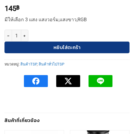
145
฿
มีให้เลือก 3 แสง แสงวอร์ม,แสงขาว,RGB
จำนวน TSP ไฟประดับ ไฟตกแต่งตามเทศกาล 160LED ยาว 16 เมตร ใช้พลังง
หยิบใส่ตะกร้า
หมวดหมู่:
สินค้าTSP
,
สินค้าทั่วไปTSP
สินค้าที่เกี่ยวข้อง