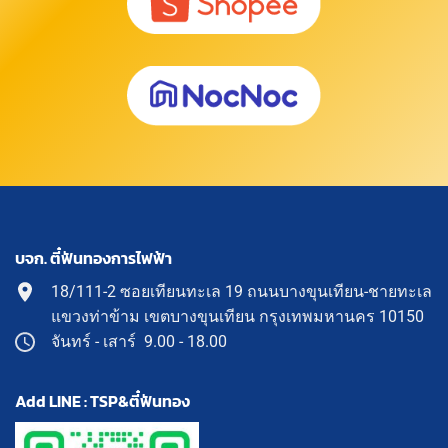
บจก. ตี๋ฟันทองการไฟฟ้า
18/111-2 ซอยเทียนทะเล 19 ถนนบางขุนเทียน-ชายทะเล
แขวงท่าข้าม เขตบางขุนเทียน กรุงเทพมหานคร 10150
จันทร์ - เสาร์ 9.00 - 18.00
Add LINE : TSP&ตี๋ฟันทอง