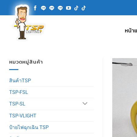
ข้าม
ไป
ยัง
เนื้อหา
หน้า
หมวดหมู่สินค้า
สินค้าTSP
TSP-FSL
TSP-SL
TSP-VLIGHT
ป้ายไฟฉุกเฉิน TSP