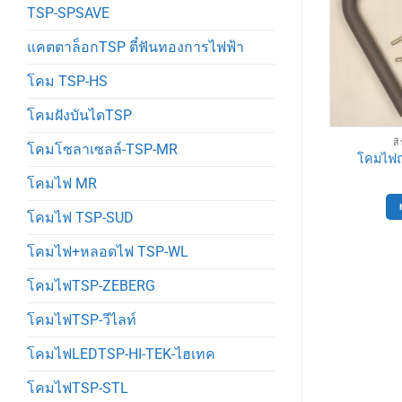
TSP-SPSAVE
แคตตาล็อกTSP ตี๋ฟันทองการไฟฟ้า
โคม TSP-HS
โคมฝังบันไดTSP
LED TSP
สินค้าทั่วไปTSP
ส
โคมโซลาเซลล์-TSP-MR
1LED 12W
หลอดปิงปอง3-5W
โคมไฟถ
0
฿
15
฿
โคมไฟ MR
ตะกร้า
หยิบใส่ตะกร้า
โคมไฟ TSP-SUD
โคมไฟ+หลอดไฟ TSP-WL
โคมไฟTSP-ZEBERG
โคมไฟTSP-วีไลท์
โคมไฟLEDTSP-HI-TEK-ไฮเทค
โคมไฟTSP-STL