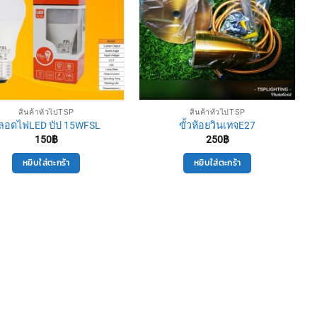
สินค้าทั่วไปTSP
สินค้าทั่วไปTSP
ลอดไฟLED บัป 15WFSL
ขั้วห้อยวินเทจE27
150
฿
250
฿
หยิบใส่ตะกร้า
หยิบใส่ตะกร้า