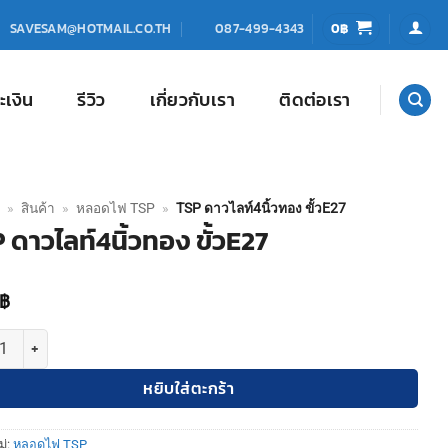
0
฿
SAVESAM@HOTMAIL.CO.TH
087-499-4343
ะเงิน
รีวิว
เกี่ยวกับเรา
ติดต่อเรา
»
สินค้า
»
หลอดไฟ TSP
»
TSP ดาวไลท์4นิ้วทอง ขั้วE27
 ดาวไลท์4นิ้วทอง ขั้วE27
฿
TSP ดาวไลท์4นิ้วทอง ขั้วE27 ชิ้น
หยิบใส่ตะกร้า
ู่:
หลอดไฟ TSP