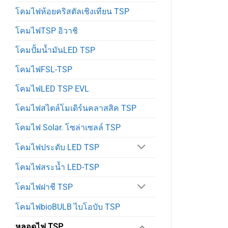
โคมไฟห้อยคริสตัลเชิงเทียน TSP
โคมไฟTSP อิวาชิ
โคมปั้มน้ำมันLED TSP
โคมไฟFSL-TSP
โคมไฟLED TSP EVL
โคมไฟสไตล์โมเดิร์นคลาสสิค TSP
โคมไฟ Solar. โซล่าเซลล์ TSP
โคมไฟประดับ LED TSP
โคมไฟสระน้ำ LED-TSP
โคมไฟฝาชี TSP
โคมไฟbioBULB ไบโอบับ TSP
หลอดไฟ TSP