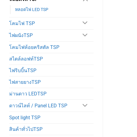
หลอดไฟ LED TSP
โคมไฟ TSP
ไฟผนังTSP
โคมไฟห้อยคริสตัล TSP
สไตล์ลอฟท์TSP
ไฟริบบิ้นTSP
ไฟสายยางTSP
ม่านดาว LEDTSP
ดาวน์ไลท์ / Panel LED TSP
Spot light TSP
สินค้าทั่วไปTSP