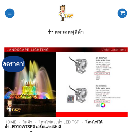
ข้าม
ไป
ยัง
เนื้อหา
หมวดหมู่สิค้า
ลดราคา!
HOME
»
สินค้า
»
โคมไฟสระน้ำ LED-TSP
»
โคมไฟใต้
น้ำLED10WTSPสีวอร์มและสลับสี