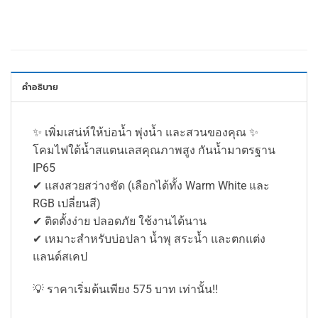
คำอธิบาย
✨ เพิ่มเสน่ห์ให้บ่อน้ำ พุ่งน้ำ และสวนของคุณ ✨
โคมไฟใต้น้ำสแตนเลสคุณภาพสูง กันน้ำมาตรฐาน
IP65
✔ แสงสวยสว่างชัด (เลือกได้ทั้ง Warm White และ
RGB เปลี่ยนสี)
✔ ติดตั้งง่าย ปลอดภัย ใช้งานได้นาน
✔ เหมาะสำหรับบ่อปลา น้ำพุ สระน้ำ และตกแต่ง
แลนด์สเคป
💡 ราคาเริ่มต้นเพียง 575 บาท เท่านั้น‼