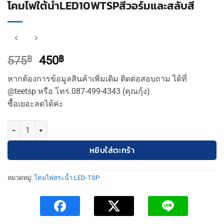
โคมไฟใต้น้ำLED10WTSPสีวอร์มและสลับสี
Original
Current
575
฿
450
฿
price
price
หากต้องการข้อมูลสินค้าเพิ่มเติม ติดต่อสอบถาม ได้ที่
was:
is:
@teetsp หรือ โทร.087-499-4343 (คุณกุ้ง)
575฿.
450฿.
ซื้อเยอะลดได้ค่ะ
จำนวน โคมไฟใต้น้ำLED10WTSPสีวอร์มและสลับสี ชิ้น
หยิบใส่ตะกร้า
หมวดหมู่:
โคมไฟสระน้ำ LED-TSP