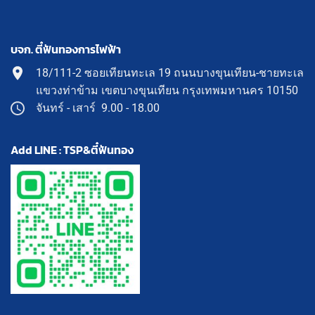
บจก. ตี๋ฟันทองการไฟฟ้า
18/111-2 ซอยเทียนทะเล 19 ถนนบางขุนเทียน-ชายทะเล
แขวงท่าข้าม เขตบางขุนเทียน กรุงเทพมหานคร 10150
จันทร์ - เสาร์ 9.00 - 18.00
Add LINE : TSP&ตี๋ฟันทอง